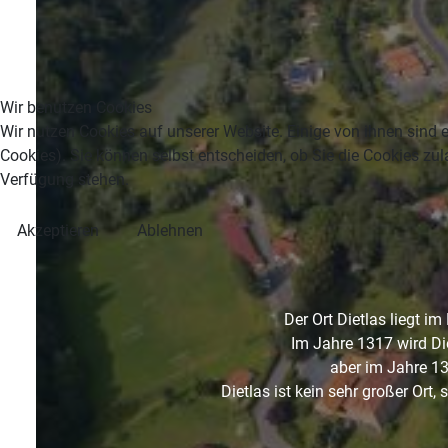
Wir benutzen Cookies
Wir nutzen Cookies auf unserer Website. Einige von ihnen sind e
Cookies). Sie können selbst entscheiden, ob Sie die Cookies zul
Verfügung stehen.
Akzeptieren
Ablehnen
Der Ort Dietlas liegt i
Im Jahre 1317 wird Die
aber im Jahre 13
Dietlas ist kein sehr großer Ort