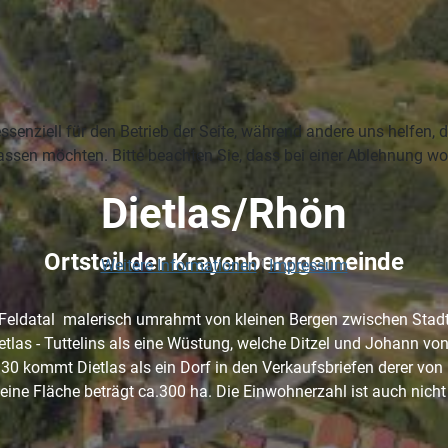
ssenziell für den Betrieb der Seite, während andere uns helfen,
assen möchten. Bitte beachten Sie, dass bei einer Ablehnung wom
Dietlas/Rhön
Ortsteil der Krayenberggemeinde
Weitere Informationen
|
Impressum
m Feldatal malerisch umrahmt von kleinen Bergen zwischen Stad
tlas - Tuttelins als eine Wüstung, welche Ditzel und Johann vo
30 kommt Dietlas als ein Dorf in den Verkaufsbriefen derer von 
, seine Fläche beträgt ca.300 ha. Die Einwohnerzahl ist auch nic