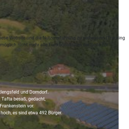
 diese Website und die Nutzererfahrung zu verbessern (Tracking
öglich nicht mehr alle Funktionalitäten der Seite zur
tlengsfeld und Dorndorf.
n Tafta besaß, gedacht,
Frankenstein vor.
ht hoch, es sind etwa 492 Bürger.