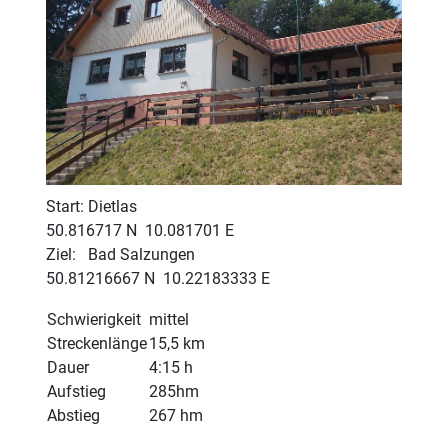
Start: Dietlas
50.816717 N 10.081701 E
Ziel: Bad Salzungen
50.81216667 N 10.22183333 E
Schwierigkeit
mittel
Streckenlänge
15,5 km
Dauer
4:15 h
Aufstieg
285hm
Abstieg
267 hm