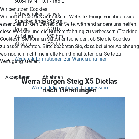
50.6419 N 10.17185 E
Wir benutzen Cookies
Schwierigkeit
schwer
Wir nutzen Cookies auf unserer Website. Einige von ihnen sind
Streckenlänge
25,8km
essenziell für den Betrieb der Seite, während andere uns helfen,
Dauer
7:10 h
diese Website und die Nutzererfahrung zu verbessern (Tracking
Aufstieg
650 hm
Cookies). Sie können selbst entscheiden, ob Sie die Cookies
Abstieg
223 hm
zulassen möchten. Bitte beachten Sie, dass bei einer Ablehnung
womöglich nicht mehr alle Funktionalitäten der Seite zur
Weitere Informationen zur Wanderung hier
Verfügung stehen.
Akzeptieren
Ablehnen
Werra Burgen Steig X5 Dietlas
Weitere Informationen
|
Impressum
nach Gerstungen